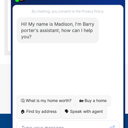
7 Ans
6.41%
$664.38
4.59%
$558.49
$105.89
10 Ans
6.81%
$688.72
4.59%
$558.49
$130.24
Certaines conditions peuvent s'appliquer. Les taux peuvent changer
sans préavis. *Sur approbation de crédit. Sauf erreur ou omission.
COMMUNIQUER AVEC NOUS
Barry Porter
Mortgage Agent Level 1
Courriel:
portermortgages@gmail.com
Téléphone:
519-466-3833
© 2026 Centres Hypothécaires Dominion
Conditions d’utilisation
|
Politique de confidentialité