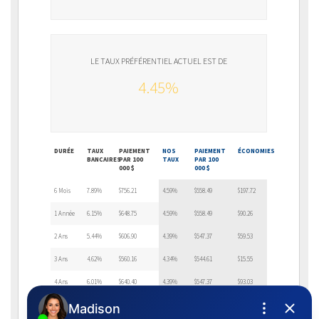
LE TAUX PRÉFÉRENTIEL ACTUEL EST DE
4.45%
DURÉE
TAUX
PAIEMENT
NOS
PAIEMENT
ÉCONOMIES
BANCAIRES
PAR 100
TAUX
PAR 100
000 $
000 $
6 Mois
7.89%
$756.21
4.59%
$558.49
$197.72
1 Année
6.15%
$648.75
4.59%
$558.49
$90.26
2 Ans
5.44%
$606.90
4.39%
$547.37
$59.53
3 Ans
4.62%
$560.16
4.34%
$544.61
$15.55
4 Ans
6.01%
$640.40
4.39%
$547.37
$93.03
5 Ans
4.56%
$556.81
4.39%
$547.37
$9.44