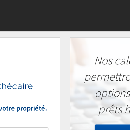
Nos cal
permettro
hécaire
options
prêts 
otre propriété.