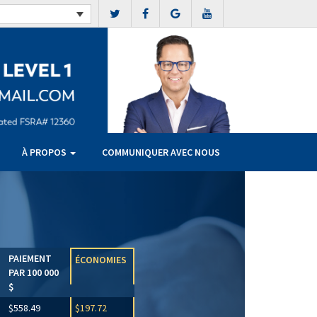
À PROPOS
COMMUNIQUER AVEC NOUS
Next
PAIEMENT
ÉCONOMIES
PAR 100 000
$
$558.49
$197.72