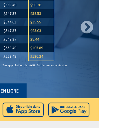
$558.49
$90.26
$547.37
$59.53
$544.61
$15.55
$547.37
$93.03
$547.37
$9.44
$558.49
$105.89
$558.49
$130.24
 *Sur approbation de crédit. Sauf erreur ou omission.
EN LIGNE