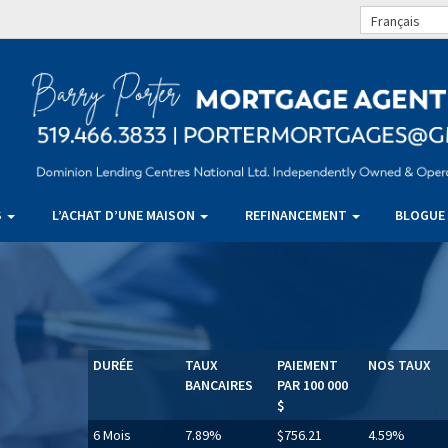
Français
S
L’ACHAT D’UNE MAISON
REFINANCEMENT
BLOGUE
DURÉE
TAUX
PAIEMENT
NOS TAUX
BANCAIRES
PAR 100 000
$
6 Mois
7.89%
$756.21
4.59%