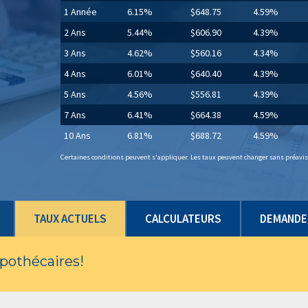
1 Année
6.15%
$648.75
4.59%
2 Ans
5.44%
$606.90
4.39%
3 Ans
4.62%
$560.16
4.34%
4 Ans
6.01%
$640.40
4.39%
5 Ans
4.56%
$556.81
4.39%
7 Ans
6.41%
$664.38
4.59%
10 Ans
6.81%
$688.72
4.59%
Certaines conditions peuvent s'appliquer. Les taux peuvent changer sans préavis.
TAUX ACTUELS
CALCULATEURS
DEMANDE 
ypothécaires!